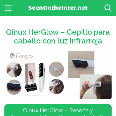
SeenOntheInter.net
Qinux HerGlow – Cepillo para
cabello con luz infrarroja
Qinux HerGlow – Reseña y