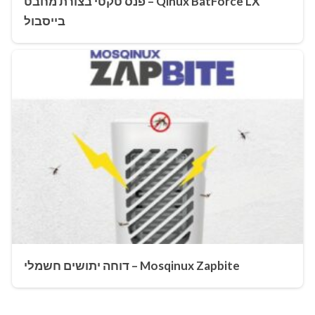
Qinux BatForce LX – פנס טקטי בצורת מחבט
בייסבול
Mosqinux Zapbite – דוחה יתושים חשמלי