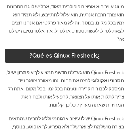
מיזוג אוויר הוא אופציה פופולרית מאוד, אבל יש לו גם חסרונות:
הוא צורך הרבה אנרגיה, הוא עלול להתייבש, ולא תמיד הוא
זמין בכל מקום. בנוסף, זה לא מאוד פרקטי אם אנחנו רוצים
לצאת לטיול, לעשות ספורט או לטייל. איזו אלטרנטיבה יש לנו
אז?
?
Qinux Fresheck
¿Qué es
Qinux Fresheck הוא גאדג'ט חדשני המציע לך א
פתרון יעיל,
חסכוני ואקולוגי
לנצח את החום. זהו מאוורר צוואר נייד
המספק לכם רוח קרירה ונעימה בכל זמן ובכל מקום. אתה רק
צריך לתלות אותו על הצוואר, להפעיל אותו ולבחור את
המהירות שאתה מעדיף. כל כך קל ונוח.
Qinux Fresheck יש לו עיצוב ארגונומי וללא להבים שמתאים
בצורה מושלמת לצוואר שלך ולא מפריע לך או פוגע. בנוסף,