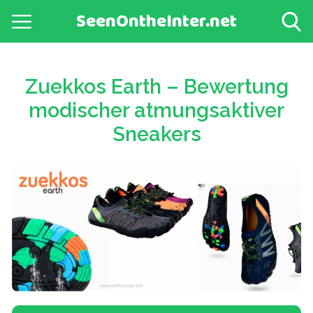
SeenOntheInter.net
Zuekkos Earth – Bewertung
modischer atmungsaktiver
Sneakers