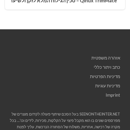
Qinux TrimMate – סכין הגילוח המלא לזקן ולשיער
אזהרה משפטית
כתב ויתור כללי
מדיניות הפרטיות
מדיניות עוגיות
Imprint
SEENONTHEINTER.NET בעל הסכם שיתוף פעולה לקידום מוצרים של
מפרסמים שונים בו הוא מקבל פיצוי על הקלקות, מכירות, לידים וכו'... בכל
מקרה של רכישה, אחריות, משלוח של הסחורה הנרכשת, עליך לפנות