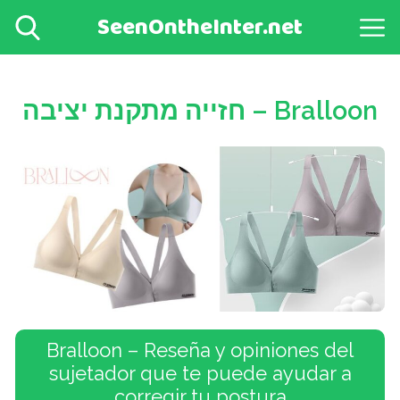
SeenOntheInter.net
Bralloon – חזייה מתקנת יציבה
Bralloon – Reseña y opiniones del
sujetador que te puede ayudar a
corregir tu postura