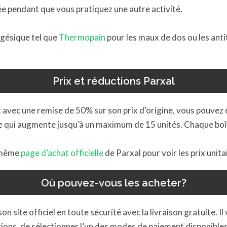
née pendant que vous pratiquez une autre activité.
algésique tel que
Thermopain
pour les maux de dos ou les antito
Prix ​​et réductions Parxal
avec une remise de 50% sur son prix d’origine, vous pouvez é
te qui augmente jusqu’à un maximum de 15 unités. Chaque boî
e même
page d’achat officielle
de Parxal pour voir les prix unita
Où pouvez-vous les acheter?
n site officiel en toute sécurité avec la livraison gratuite. Il
tions, de sélectionner l’un des modes de paiement disponibl