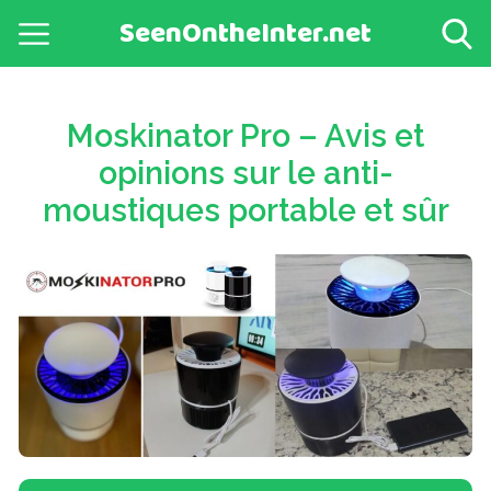
SeenOntheInter.net
Moskinator Pro – Avis et
opinions sur le anti-
moustiques portable et sûr