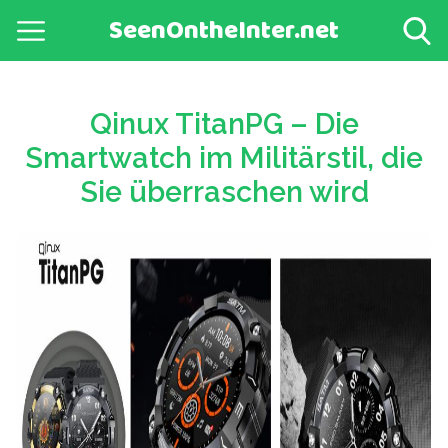
SeenOntheInter.net
Qinux TitanPG – Die
Smartwatch im Militärstil, die
Sie überraschen wird