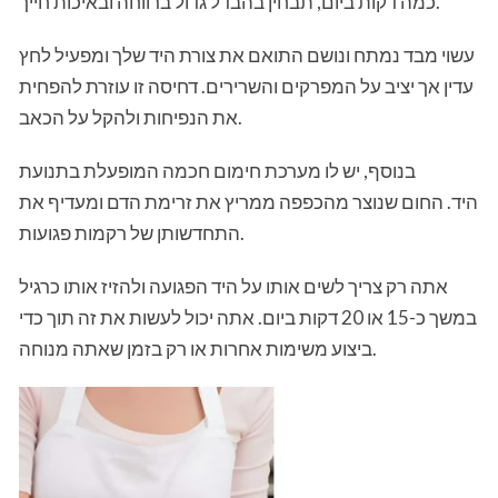
כמה דקות ביום, תבחין בהבדל גדול ברווחה ובאיכות חייך.
עשוי מבד נמתח ונושם התואם את צורת היד שלך ומפעיל לחץ
עדין אך יציב על המפרקים והשרירים. דחיסה זו עוזרת להפחית
את הנפיחות ולהקל על הכאב.
בנוסף, יש לו מערכת חימום חכמה המופעלת בתנועת
היד. החום שנוצר מהכפפה ממריץ את זרימת הדם ומעדיף את
התחדשותן של רקמות פגועות.
אתה רק צריך לשים אותו על היד הפגועה ולהזיז אותו כרגיל
במשך כ-15 או 20 דקות ביום. אתה יכול לעשות את זה תוך כדי
ביצוע משימות אחרות או רק בזמן שאתה מנוחה.