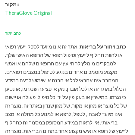
:
מקור:
TheraGlove
Original
כתבויתור
כתב ויתור על בריאות
: אתר זה אינו מיועד לספק ייעוץ רפואי
או להוות תחליף לייעוץ וטיפול רפואי של הרופא האישי שלך.
למבקרים מומלץ להתייעץ עם הרופאים שלהם או אנשי
מקצוע מוסמכים אחרים בנוגע לטיפול במצבים רפואיים.
המחבר אינו אחראי לכל אי הבנה או שימוש לרעה במידע
הכלול באתר זה או לכל אובדן, נזק או פציעה שנגרמו, או נטען
כי נגרמו, במישרין או בעקיפין על ידי כל טיפול, פעולה או יישום
של כל מוצר או מזון או מקור. של מזון שנדון באתר זה. מוצר זה
אינו מיועד לאבחן, לטפל, לרפא או למנוע כל מחלה או מצב
בריאותי. אין לראות במידע המסופק במסמך זה כתחליף
לייעוץ של רופא או איש מקצוע אחר בתחום הבריאות. מוצר זה