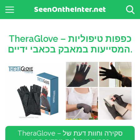
SeenOntheInter.net
TheraGlove – כפפות טיפוליות
המסייעות במאבק בכאבי ידיים.
TheraGlove – סקירה וחוות דעת של